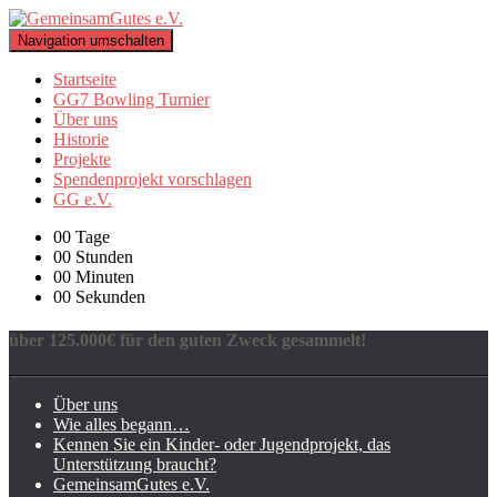
Navigation umschalten
Startseite
GG7 Bowling Turnier
Über uns
Historie
Projekte
Spendenprojekt vorschlagen
GG e.V.
00
Tage
00
Stunden
00
Minuten
00
Sekunden
über 125.000€ für den guten Zweck gesammelt!
Über uns
Wie alles begann…
Kennen Sie ein Kinder- oder Jugendprojekt, das
Unterstützung braucht?
GemeinsamGutes e.V.