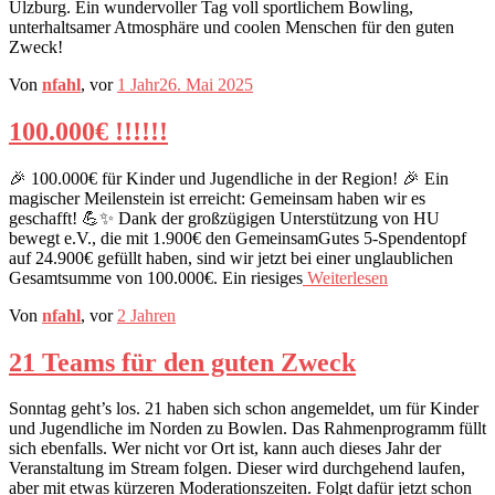
Ulzburg. Ein wundervoller Tag voll sportlichem Bowling,
unterhaltsamer Atmosphäre und coolen Menschen für den guten
Zweck!
Von
nfahl
, vor
1 Jahr
26. Mai 2025
100.000€ !!!!!!
🎉 100.000€ für Kinder und Jugendliche in der Region! 🎉 Ein
magischer Meilenstein ist erreicht: Gemeinsam haben wir es
geschafft! 💪✨ Dank der großzügigen Unterstützung von HU
bewegt e.V., die mit 1.900€ den GemeinsamGutes 5-Spendentopf
auf 24.900€ gefüllt haben, sind wir jetzt bei einer unglaublichen
Gesamtsumme von 100.000€. Ein riesiges
Weiterlesen
Von
nfahl
, vor
2 Jahren
21 Teams für den guten Zweck
Sonntag geht’s los. 21 haben sich schon angemeldet, um für Kinder
und Jugendliche im Norden zu Bowlen. Das Rahmenprogramm füllt
sich ebenfalls. Wer nicht vor Ort ist, kann auch dieses Jahr der
Veranstaltung im Stream folgen. Dieser wird durchgehend laufen,
aber mit etwas kürzeren Moderationszeiten. Folgt dafür jetzt schon