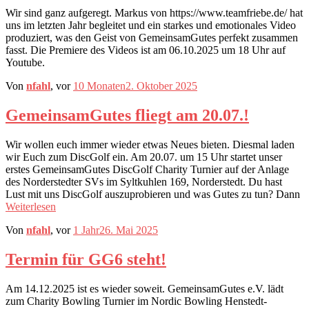
Wir sind ganz aufgeregt. Markus von https://www.teamfriebe.de/ hat
uns im letzten Jahr begleitet und ein starkes und emotionales Video
produziert, was den Geist von GemeinsamGutes perfekt zusammen
fasst. Die Premiere des Videos ist am 06.10.2025 um 18 Uhr auf
Youtube.
Von
nfahl
, vor
10 Monaten
2. Oktober 2025
GemeinsamGutes fliegt am 20.07.!
Wir wollen euch immer wieder etwas Neues bieten. Diesmal laden
wir Euch zum DiscGolf ein. Am 20.07. um 15 Uhr startet unser
erstes GemeinsamGutes DiscGolf Charity Turnier auf der Anlage
des Norderstedter SVs im Syltkuhlen 169, Norderstedt. Du hast
Lust mit uns DiscGolf auszuprobieren und was Gutes zu tun? Dann
Weiterlesen
Von
nfahl
, vor
1 Jahr
26. Mai 2025
Termin für GG6 steht!
Am 14.12.2025 ist es wieder soweit. GemeinsamGutes e.V. lädt
zum Charity Bowling Turnier im Nordic Bowling Henstedt-