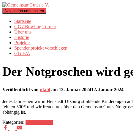
Navigation umschalten
Startseite
GG7 Bowling Turnier
Über uns
Historie
Projekte
Spendenprojekt vorschlagen
GG e.V.
Der Notgroschen wird g
Veröffentlicht von
nfahl
am
12. Januar 2024
12. Januar 2024
Jedes Jahr sehen wir in Henstedt-Ulzburg strahlende Kinderaugen au
fehlten 500€ und wir freuen uns über den GemeinsamGutes Notgroschen
abhängig ist.
Kategorien:
Uncategorized